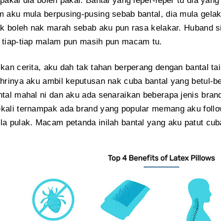
 pakai dia boleh pakai. Bantal yang leper-leper tu dia yang
m aku mula berpusing-pusing sebab bantal, dia mula gel
tak boleh nak marah sebab aku pun rasa kelakar. Huband s
 tiap-tiap malam pun masih pun macam tu.
ikan cerita, aku dah tak tahan berperang dengan bantal ta
khrinya aku ambil keputusan nak cuba bantal yang betul-b
ntal mahal ni dan aku ada senaraikan beberapa jenis bran
kali ternampak ada brand yang popular memang aku follo
la pulak. Macam petanda inilah bantal yang aku patut cu