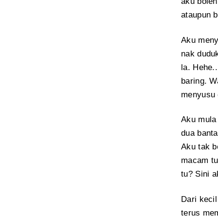
aku boleh
ataupun b
Aku menyu
nak duduk
la. Hehe.
baring. W
menyusu d
Aku mula 
dua banta
Aku tak b
macam tu.
tu? Sini a
Dari keci
terus mem