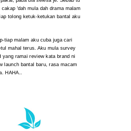
 pakai, pada dia selesa je. Sebab tu
ak cakap 'dah mula dah drama malam
iap tolong ketuk-ketukan bantal aku
ip-tiap malam aku cuba juga cari
etul mahal terus. Aku mula survey
d yang ramai review kata brand ni
w launch bantal baru, rasa macam
ba. HAHA..