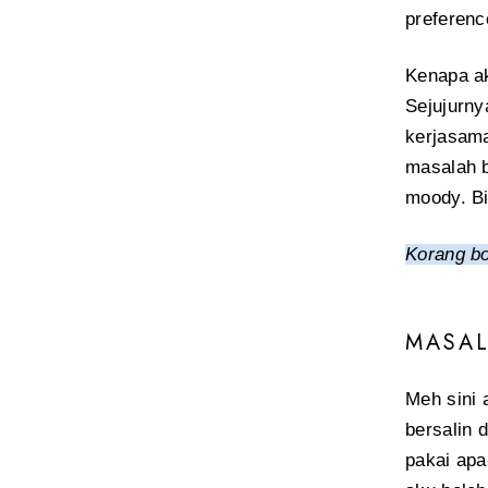
preference
Kenapa ak
Sejujurny
kerjasama
masalah b
moody. Bi
Korang bo
MASAL
Meh sini 
bersalin 
pakai apa