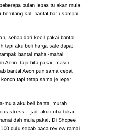
n beberapa bulan lepas tu akan mula
li berulang-kali bantal baru sampai
h, sebab dari kecil pakai bantal
 tapi aku beli harga sale dapat
 nampak bantal mahal-mahal
i Aeon, tapi bila pakai, masih
bab bantal Aeon pun sama cepat
a konon tapi tetap sama je leper
a-mula aku beli bantal murah
us stress... jadi aku cuba tukar
g ramai dah mula pakai. Di Shopee
M100 dulu sebab baca review ramai