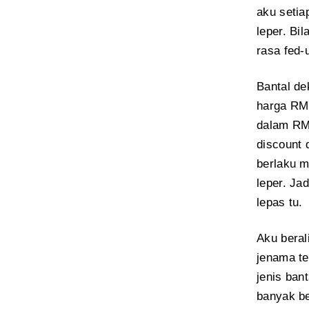
aku setia
leper. Bil
rasa fed-
Bantal de
harga RM1
dalam RM
discount 
berlaku m
leper. Ja
lepas tu.
Aku beral
jenama te
jenis ban
banyak be