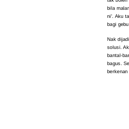
tak boleh
bila mala
ni'. Aku 
bagi gebu
Nak dijad
solusi. A
bantal-ba
bagus. Se
berkenan 