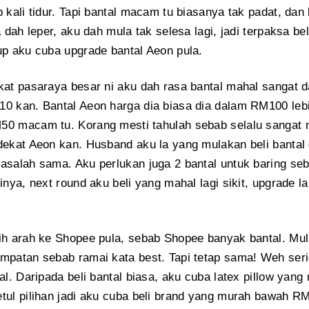
p kali tidur. Tapi bantal macam tu biasanya tak padat, da
a dah leper, aku dah mula tak selesa lagi, jadi terpaksa be
up aku cuba upgrade bantal Aeon pula.
kat pasaraya besar ni aku dah rasa bantal mahal sangat da
0 kan. Bantal Aeon harga dia biasa dia dalam RM100 lebih
50 macam tu. Korang mesti tahulah sebab selalu sangat
dekat Aeon kan. Husband aku la yang mulakan beli bantal d
asalah sama. Aku perlukan juga 2 bantal untuk baring se
dinya, next round aku beli yang mahal lagi sikit, upgrade l
ih arah ke Shopee pula, sebab Shopee banyak bantal. Mul
mpatan sebab ramai kata best. Tapi tetap sama! Weh serio
tal. Daripada beli bantal biasa, aku cuba latex pillow yan
tul pilihan jadi aku cuba beli brand yang murah bawah R