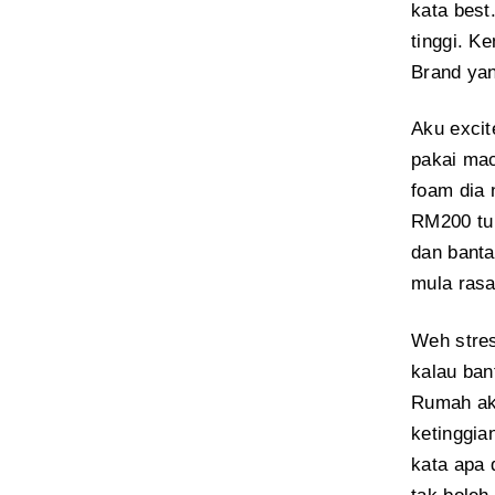
kata best
tinggi. K
Brand yan
Aku excit
pakai mac
foam dia 
RM200 tu 
dan banta
mula rasa
Weh stres
kalau ban
Rumah aku
ketinggia
kata apa 